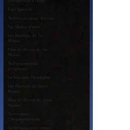
Introduction à l'Éveil
Éveil Spirituel
Techniques pour débuter
1er Niveau d'éveil
Les Bienfaits du 1er
Niveau
Mise en Œuvre du 1er
Niveau
Techniques pour
progresser
Le Nouveau Paradigme
Les Bienfaits du 2ème
Niveau
Mise en Œuvre du 2ème
Niveau
Techniques
Complémentaires
Techniques pour initiés