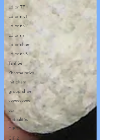
Ld'or TF
Ld'or niv1
Ld'or niv2
Ld'or rh
Ld'or cham
Ld'or niv3
Tarif Sé
Pharma privé
init cham
group cham
xxxxxxxxxx
ccr
Actualités
CIF 1
CIF 2