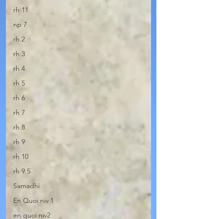
rh 11
np 7
rh 2
rh 3
rh 4
rh 5
rh 6
rh 7
rh 8
rh 9
rh 10
rh 9.5
Samadhi
En Quoi niv 1
en quoi niv2