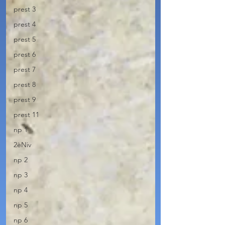
prest 3
prest 4
prest 5
prest 6
prest 7
prest 8
prest 9
prest 11
np 1
2èNiv
np 2
np 3
np 4
np 5
np 6