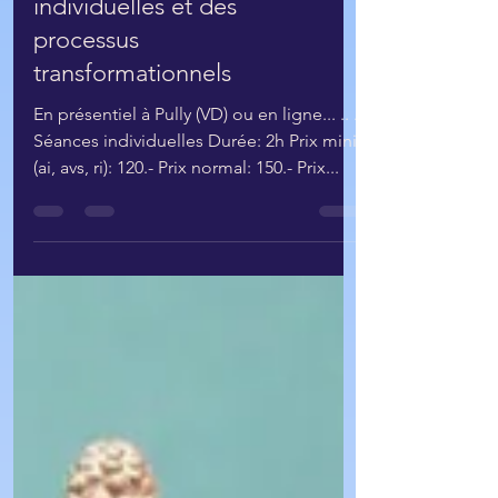
Tarifs des séances
individuelles et des
processus
transformationnels
En présentiel à Pully (VD) ou en ligne... .. .
Séances individuelles Durée: 2h Prix mini
(ai, avs, ri): 120.- Prix normal: 150.- Prix...