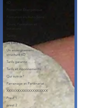
6D
Protection Énergétique
Formation en Auto-Soins
Cours, Formation et
Initiations
Tantra
Le Livre d'Or
Un enseignement
structuré 6D
Tarifs garantie...
Tarifs et Abonnements
Qui suis-je?
Parrainage et Partenariat
XXXXXXXXXXXXXXXXXXX
Prest 1
prest 2