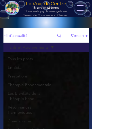
La Voie du Centre
Thierry-Tri-Lederrey
Thérapeute psycho-énergéticien,
Passeur de Conscience et Chaman
S'inscrire
Fil d'actualité
Tarifs et Abonnements
Tous les posts
En Soi...
Prestations
Thérapie Fondamentale
Les Bienfaits de la
Thérapie Fond.
Résonnances
Harmoniques
Chamanisme