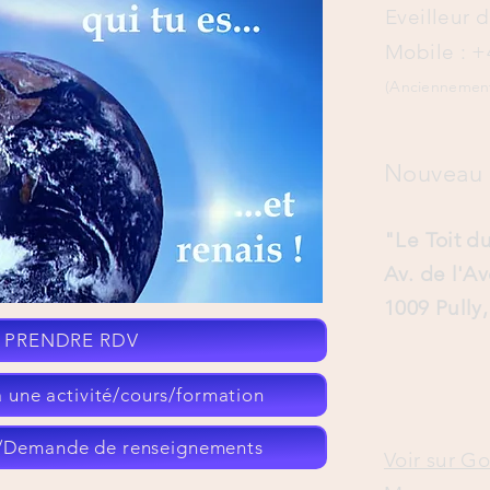
Eveilleur 
Mobile : +
t Partenariat
XXXXXXXXXXXXXXXXXXX
Prest 1
(Anciennement 
Nouveau 
"Le Toit 
Av. de l'A
1009 Pully
x PRENDRE RDV
 une activité/cours/formation
Demande de renseignements
Voir sur G