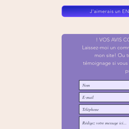
J'aimerais un E
! VOS AVIS 
Laissez-moi un comme
mon site! Ou t
témoignage si vous
p