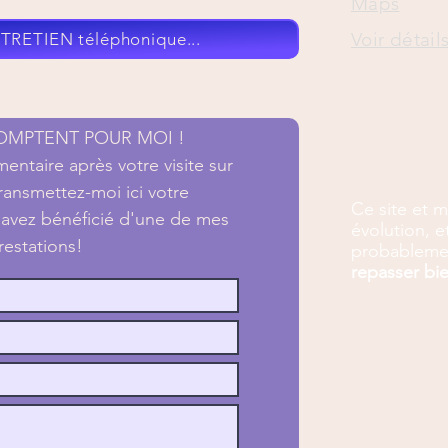
Maps
Voir détail
NTRETIEN téléphonique...
Merci de
COMPTENT POUR MOI !
ntaire après votre visite sur
ransmettez-moi ici votre
Ce site et 
 avez bénéficié d'une de mes
évolution, 
restations!
probableme
repasser bi
Structure de
savoir védiq
programme p