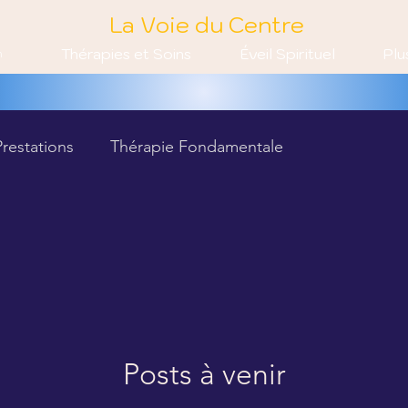
La Voie du Centre
Thérapies et Soins
Éveil Spirituel
Plu
n
Prestations
Thérapie Fondamentale
 Fond.
Résonnances Harmoniques
Chamanisme
il Spirituel
Techniques pour débuter
ienfaits du 1er Niveau
Mise en Œuvre du 1er Niveau
Posts à venir