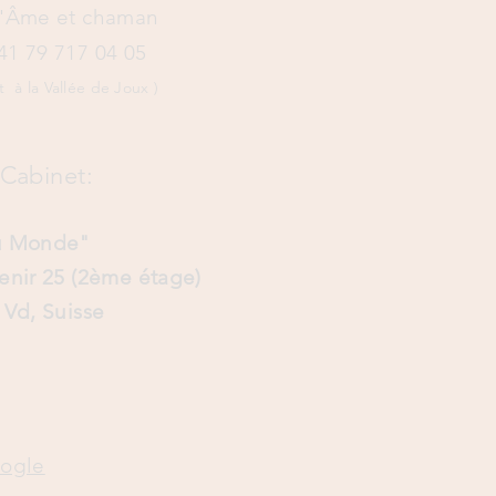
d'Âme et chaman
41 79 717 04 05​
à la Vallée de Joux )
Cabinet:
du Monde"
venir 25 (2ème étage)
, Vd,
Suisse
oogle