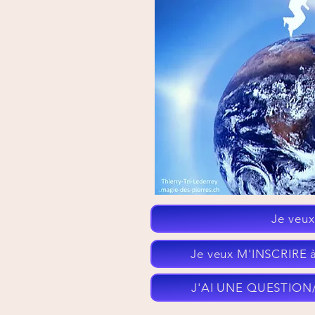
Qui suis-je?
Parrainage e
Je veu
Je veux M'INSCRIRE à
J'AI UNE QUESTION/