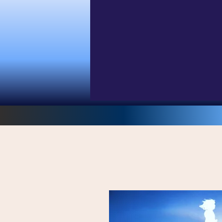
Techniques pour progresser
Les Bienfaits du 2ème Nivea
Techniques Complémentair
Protection Énergétique
Contact et accès,
inscriptions et RDV
Cours, Formation et Initiati
Un enseignement structuré