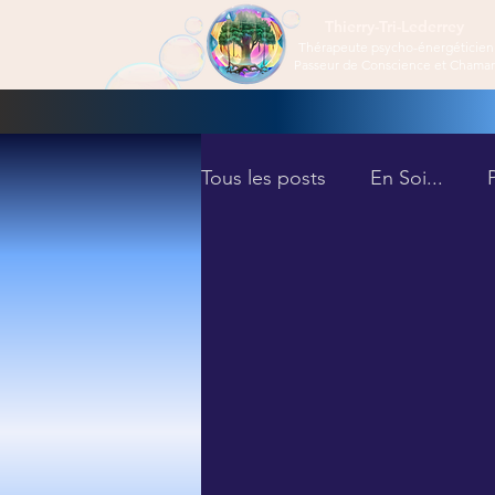
Thierry-Tri-Lederrey
Thérapeute psycho-énergéticien
Passeur de Conscience et Chama
Tous les posts
En Soi...
Les Bienfaits de la Thérapie
Introduction à l'Éveil
Éve
1er Niveau d'éveil
Les B