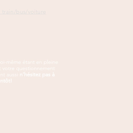
s train/bus/voiture
 votre visite...
moi-même étant en pleine
et votre questionnement
nt aussi
n'hésitez pas à
entôt!
s matrices, clef du temps,
ue, etc. sont à la suite du
our l'instant...