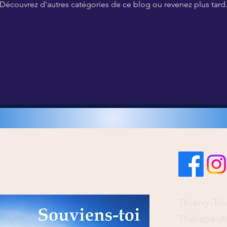
Découvrez d'autres catégories de ce blog ou revenez plus tard
Le Nouveau Paradigme
u
Mise en Œuvre du 2ème Niveau
es
Techniques pour initiés 6D
Formation en Auto-Soins
ons
Tantra
Le Livre d'Or
Thierry-Tr
Thérapeut
 6D
Tarifs garantie...
Tarifs et Abonnements