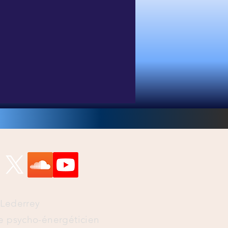
.
i-Lederrey
e psycho-énergéticien