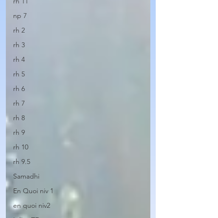
rh 11
np 7
rh 2
rh 3
rh 4
rh 5
rh 6
rh 7
rh 8
rh 9
rh 10
rh 9.5
Samadhi
En Quoi niv 1
en quoi niv2