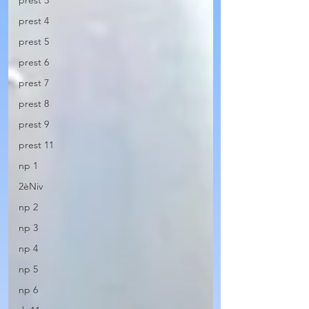
prest 3
prest 4
prest 5
prest 6
prest 7
prest 8
prest 9
prest 11
np 1
2èNiv
np 2
np 3
np 4
np 5
np 6