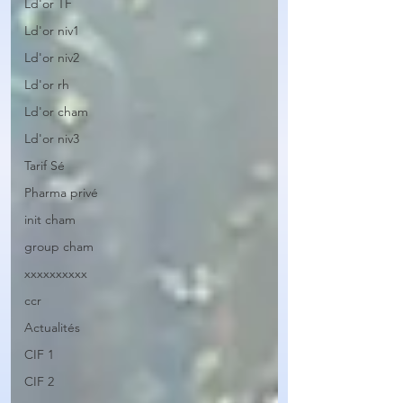
Ld'or TF
Ld'or niv1
Ld'or niv2
Ld'or rh
Ld'or cham
Ld'or niv3
Tarif Sé
Pharma privé
init cham
group cham
xxxxxxxxxx
ccr
Actualités
CIF 1
CIF 2