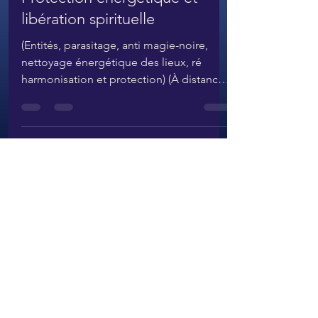
Protection énergétique et
libération spirituelle
(Entités, parasitage, anti magie-noire,
nettoyage énergétique des lieux, ré
harmonisation et protection) (À distance
ou en présentiel)...
Contact et accès,
inscriptions et RDV