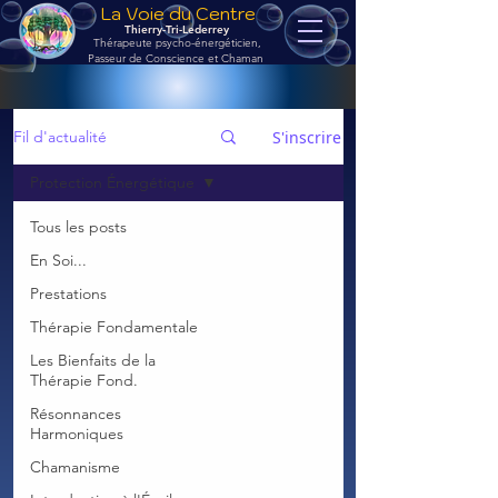
La Voie du Centre
Thierry-Tri-Lederrey
Thérapeute psycho-énergéticien,
Passeur de Conscience et Chaman
S'inscrire
Fil d'actualité
Protection Énergétique
Tous les posts
En Soi...
Prestations
Thérapie Fondamentale
Les Bienfaits de la
Thérapie Fond.
Résonnances
Harmoniques
Chamanisme