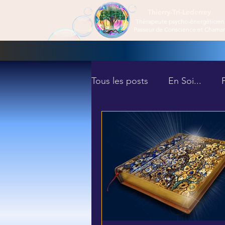
Thierry-Tri-Lederrey
Thérapeute psycho-énergéticien
Passeur de Conscience et Chama
Tous les posts
En Soi...
Les Bienfaits de la Thérapie
Introduction à l'Éveil
Éve
1er Niveau d'éveil
Les B