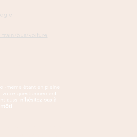
oogle
s train/bus/voiture
 votre visite...
moi-même étant en pleine
et votre questionnement
nt aussi
n'hésitez pas à
entôt!
s matrices, clef du temps,
ue, etc. sont à la suite du