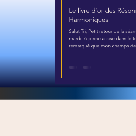
Le livre d'or des Réso
Techniques pour progresser
Harmoniques
Salut Tri, Petit retour de la séa
Les Bienfaits du 2ème Nivea
mardi. A peine assise dans le tra
remarqué que mon champs de 
s'était agrandi. Mes...
Techniques Complémentair
Protection Énergétique
Cours, Formation et Initiati
Contact et accès,
inscriptions et RDV
Un enseignement structuré