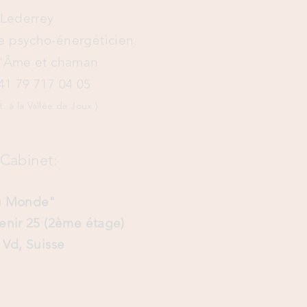
i-Lederrey
e psycho-énergéticien
d'Âme et chaman
41 79 717 04 05​
à la Vallée de Joux )
Cabinet:
du Monde"
venir 25 (2ème étage)
, Vd,
Suisse