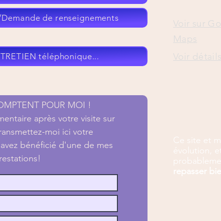
Demande de renseignements
Voir sur G
Maps
Voir détail
NTRETIEN téléphonique...
Merci de
COMPTENT POUR MOI !
ntaire après votre visite sur
ransmettez-moi ici votre
Ce site et 
 avez bénéficié d'une de mes
évolution, 
restations!
probableme
repasser bi
Structure de
savoir védiq