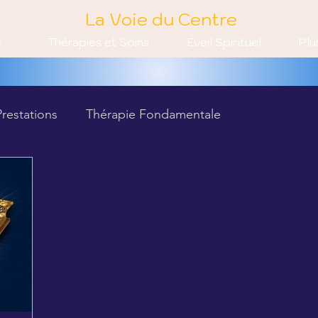
La Voie du Centre
Thérapies et Soins
Éveil Spirituel
Plu
n
Prestations
Thérapie Fondamentale
 Fond.
Résonnances Harmoniques
Chamanisme
il Spirituel
Techniques pour débuter
ienfaits du 1er Niveau
Mise en Œuvre du 1er Niveau