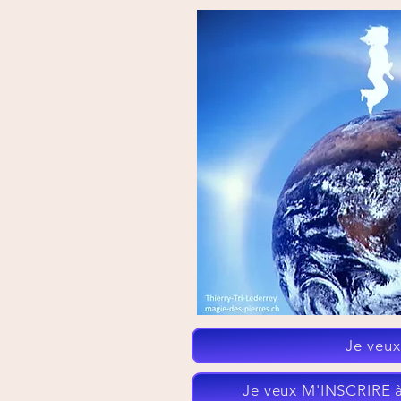
Qui suis-je?
Parrainage e
Je veu
Je veux M'INSCRIRE à