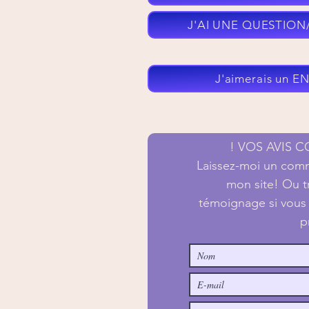
J'AI UNE QUESTION/
J'aimerais un E
! VOS AVIS 
Laissez-moi un comme
mon site! Ou t
témoignage si vous
p