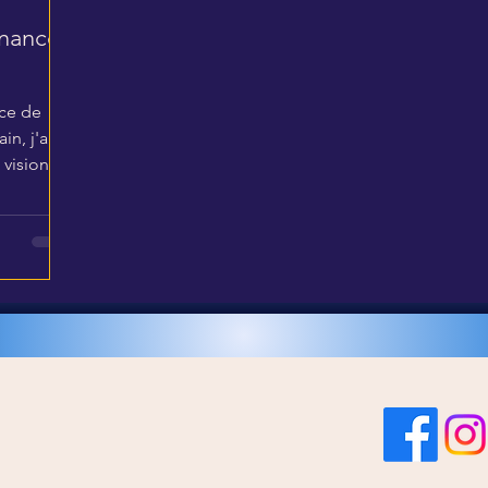
nnances
Le Nouveau Paradigme
nce de
u
Mise en Œuvre du 2ème Niveau
in, j'ai
vision
es
Techniques pour initiés 6D
Formation en Auto-Soins
ons
Tantra
Le Livre d'Or
 6D
Tarifs garantie...
Tarifs et Abonnements